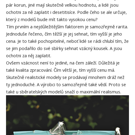
pár korun, jiné mají skutečně velkou hodnotu, a lidé jsou
ochotni za ně zaplatit i desetitisíce. Podle čeho se ale určuje,
který z modelů bude mít takto vysokou cenu?
Tím prvním a nejdůležitějším faktorem je samozřejmě rarita.
Jednoduše řečeno, čím těžší je jej sehnat, tím vyšší je jeho
cena. Je to také pochopitelné, neboť lidé se rádi chlubí tím, že
se jim podařilo do své sbírky sehnat vzácný kousek. A jsou
ochotni za něj zaplatit.
Ovšem vzácnost není to jediné, na čem záleží. Důležitá je
také kvalita zpracování. Čím větší je, tím vyšší cenu má.
Skutečně realistické modely se prodávají mnohem dráž než
ty jednoduché. A výrobci to samozřejmě také vědí. Proto se
také u sběratelských modelů snaží o maximální realismus.