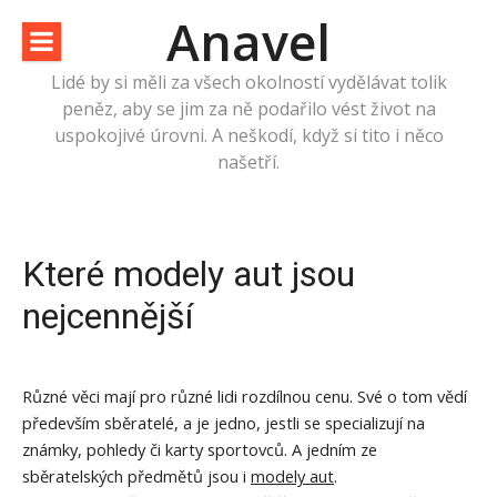
Přeskočit
Anavel
na
obsah
Lidé by si měli za všech okolností vydělávat tolik
peněz, aby se jim za ně podařilo vést život na
uspokojivé úrovni. A neškodí, když si tito i něco
našetří.
Které modely aut jsou
nejcennější
Různé věci mají pro různé lidi rozdílnou cenu. Své o tom vědí
především sběratelé, a je jedno, jestli se specializují na
známky, pohledy či karty sportovců. A jedním ze
sběratelských předmětů jsou i
modely aut
.