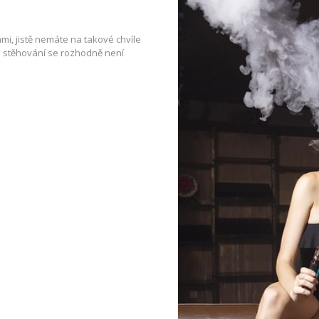
sami, jistě nemáte na takové chvíle
é stěhování se rozhodně není