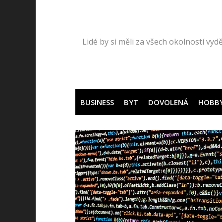
Přeskočit
na
obsah
Lidé by si měli za všech okolností vydě
BUSINESS
BYT
DOVOLENÁ
HOBB