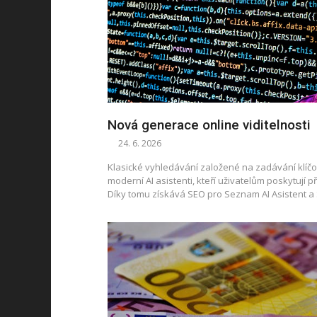
Nová generace online viditelnosti
24. 6. 2026
Klasické vyhledávání založené na zadávání klíčo
moderní AI asistenti, kteří uživatelům poskytují p
Díky tomu získává SEO pro Seznam AI Asistent 