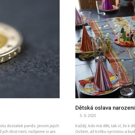
Dětská oslava narozen
5. 9. 2025
Každý, kdo má děti, tak ví, že k 
otu dostatek peněz. Jenom jejich
Ovšem, až trošku vyrostou a budo
 jich dost není, nežijeme si ani