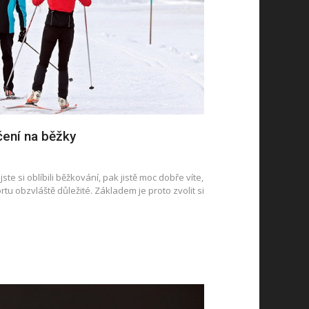
čení na běžky
te si oblíbili běžkování, pak jistě moc dobře víte,
rtu obzvláště důležité. Základem je proto zvolit si