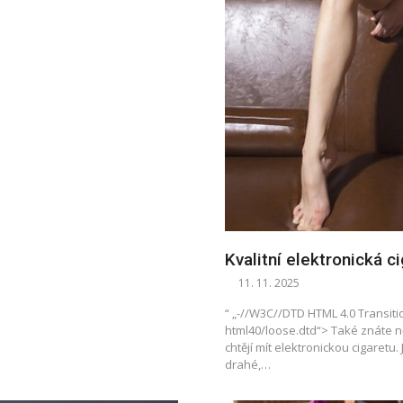
Kvalitní elektronická c
11. 11. 2025
“ „-//W3C//DTD HTML 4.0 Transit
html40/loose.dtd“> Také znáte něj
chtějí mít elektronickou cigaretu.
drahé,…