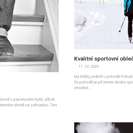
Kvalitní sportovní oble
11. 12. 2025
Na běžky jedině v pohodlí Pokud js
že pohodlí je při tomto druhu spo
vhodné…
adoxně v panelovém bytě, ačkoli
rodinném domě se zahradou. Ten