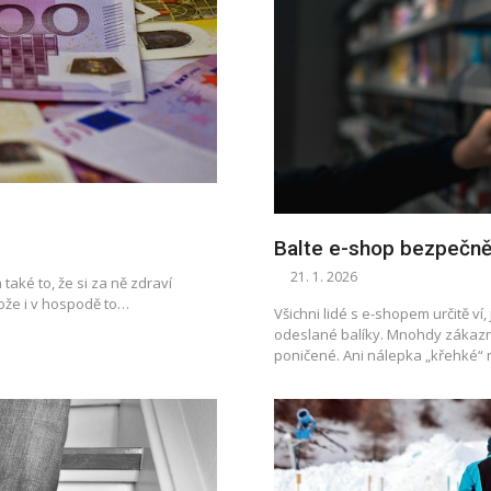
Balte e-shop bezpečn
21. 1. 2026
také to, že si za ně zdraví
tože i v hospodě to…
Všichni lidé s e-shopem určitě ví
odeslané balíky. Mnohdy zákazn
poničené. Ani nálepka „křehké“