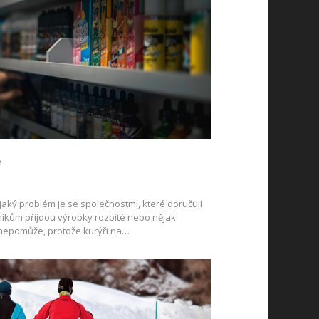
ě
, jaký problém je se společnostmi, které doručují
íkům přijdou výrobky rozbité nebo nějak
 nepomůže, protože kurýři na…