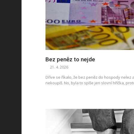
Bez peněz to nejde
21. 4. 2026
Dříve se říkalo, že bez peněz do hospody nelez a 
nekoupíš. No, byla to spíše jen slovní hříčka, pro