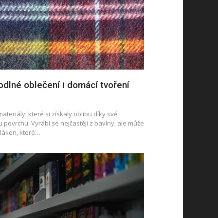
odlné oblečení i domácí tvoření
 materiály, které si získaly oblibu díky své
u povrchu. Vyrábí se nejčastěji z bavlny, ale může
vláken, které…