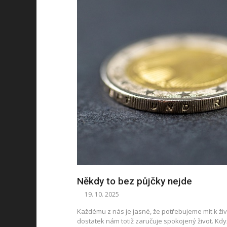
Někdy to bez půjčky nejde
19. 10. 2025
Každému z nás je jasné, že potřebujeme mít k živ
dostatek nám totiž zaručuje spokojený život. Když