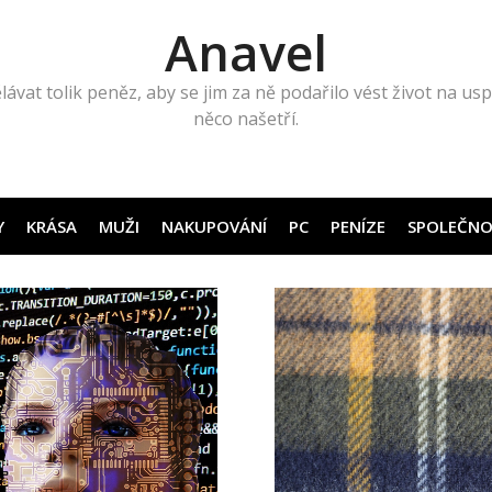
Anavel
lávat tolik peněz, aby se jim za ně podařilo vést život na uspo
něco našetří.
Y
KRÁSA
MUŽI
NAKUPOVÁNÍ
PC
PENÍZE
SPOLEČNO