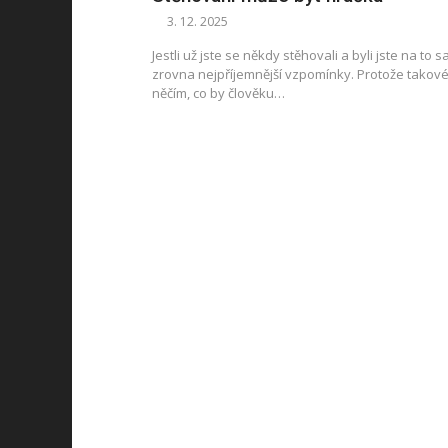
3. 12. 2025
Jestli už jste se někdy stěhovali a byli jste na to 
zrovna nejpříjemnější vzpomínky. Protože takov
něčím, co by člověku…