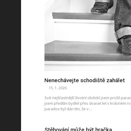
Nenechávejte schodiště zahálet
15. 1. 2026
Své nejšťastnější životní období jsem prožil par
jsem předtím bydlel přes dvacet let v krásném 
paradox byl dán tím, že v…
Stěhování může být hračka