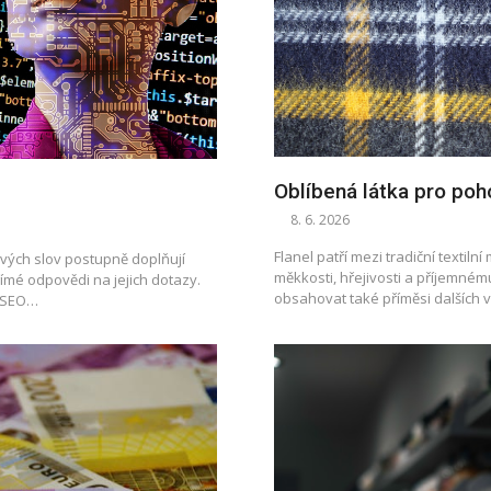
Oblíbená látka pro poh
8. 6. 2026
Flanel patří mezi tradiční textilní
vých slov postupně doplňují
měkkosti, hřejivosti a příjemném
římé odpovědi na jejich dotazy.
obsahovat také příměsi dalších 
a SEO…