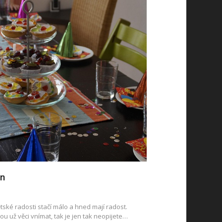
in
dětské radosti stačí málo a hned mají radost.
u už věci vnímat, tak je jen tak neopijete…