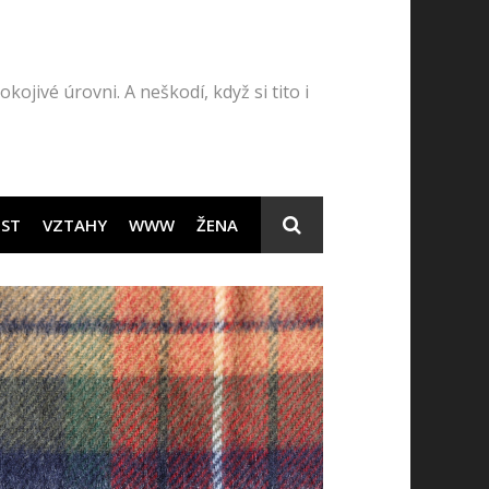
kojivé úrovni. A neškodí, když si tito i
ST
VZTAHY
WWW
ŽENA