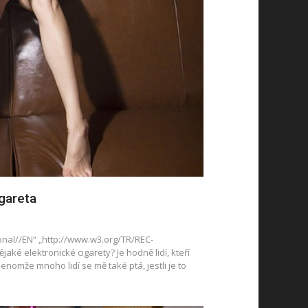
igareta
ional//EN“ „http://www.w3.org/TR/REC-
aké elektronické cigarety? Je hodně lidí, kteří
 Jenomže mnoho lidí se mě také ptá, jestli je to