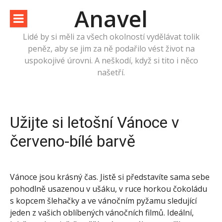
Přeskočit
Anavel
na
obsah
Lidé by si měli za všech okolností vydělávat tolik
peněz, aby se jim za ně podařilo vést život na
uspokojivé úrovni. A neškodí, když si tito i něco
našetří.
Užijte si letošní Vánoce v
červeno-bílé barvě
Vánoce jsou krásný čas. Jistě si představíte sama sebe
pohodlně usazenou v ušáku, v ruce horkou čokoládu
s kopcem šlehačky a ve vánočním pyžamu sledující
jeden z vašich oblíbených vánočních filmů. Ideální,