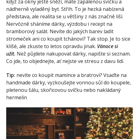
když za okny ještě sněží, máte zapálenou svíčku a
nádherně vyladěný byt. Střih. To je hezká nabízená
představa, ale realita se u většiny z nás značně liší.
Nervózně sháníme dárky, výzdobu i recept na
bramborový salát. Nevíte do jakých barev ladit
stromeček ani co koupit tchánovi? Tak stop. Je to sice
klišé, ale zkuste to letos opravdu jinak.
Vánoce si
užít.
Než půjdete nakupovat dárky, napište si seznam.
Co jde, to objednejte, ať nejste ve stresu z davu lidí.
Tip:
nevíte co koupit mamince a bratrovi? Vsaďte na
handmade dárky, vyzkoušejte vonnou sůl do koupele,
pletenou šálu, skořicovou svíčku nebo nakládaný
hermelín