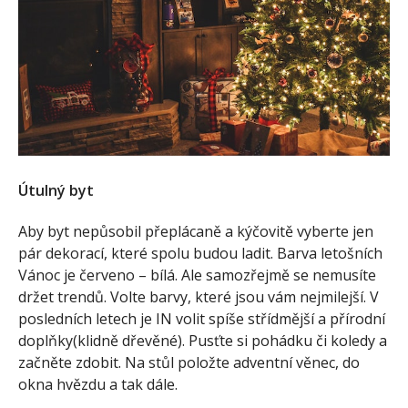
Útulný byt
Aby byt nepůsobil přeplácaně a kýčovitě vyberte jen
pár dekorací, které spolu budou ladit. Barva letošních
Vánoc je červeno – bílá. Ale samozřejmě se nemusíte
držet trendů. Volte barvy, které jsou vám nejmilejší. V
posledních letech je IN volit spíše střídmější a přírodní
doplňky(klidně dřevěné). Pusťte si pohádku či koledy a
začněte zdobit. Na stůl položte adventní věnec, do
okna hvězdu a tak dále.