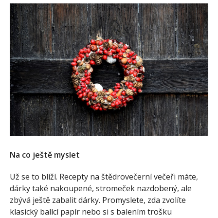
Na co ještě myslet
Už se to blíží. Recepty na štědrovečerní večeři máte,
dárky také nakoupené, stromeček nazdobený, ale
zbývá ještě zabalit dárky. Promyslete, zda zvolíte
klasický balící papír nebo si s balením trošku