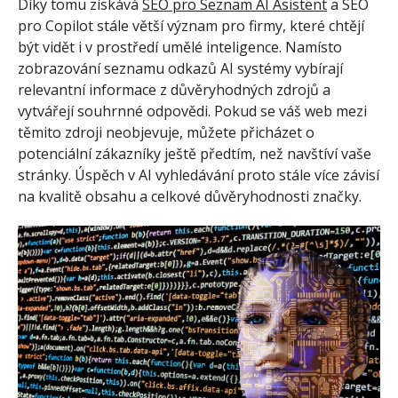
Díky tomu získává
SEO pro Seznam AI Asistent
a SEO
pro Copilot stále větší význam pro firmy, které chtějí
být vidět i v prostředí umělé inteligence. Namísto
zobrazování seznamu odkazů AI systémy vybírají
relevantní informace z důvěryhodných zdrojů a
vytvářejí souhrnné odpovědi. Pokud se váš web mezi
těmito zdroji neobjevuje, můžete přicházet o
potenciální zákazníky ještě předtím, než navštíví vaše
stránky. Úspěch v AI vyhledávání proto stále více závisí
na kvalitě obsahu a celkové důvěryhodnosti značky.