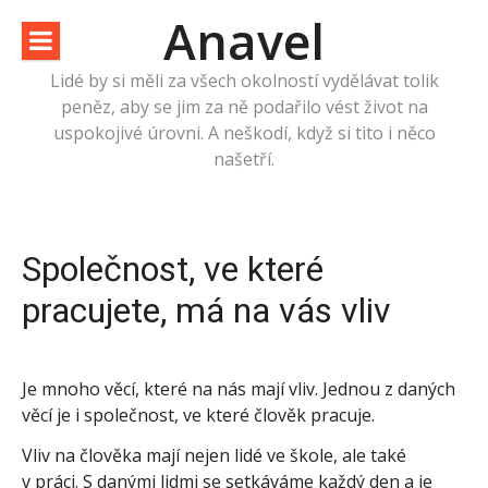
Přeskočit
Anavel
na
obsah
Lidé by si měli za všech okolností vydělávat tolik
peněz, aby se jim za ně podařilo vést život na
uspokojivé úrovni. A neškodí, když si tito i něco
našetří.
Společnost, ve které
pracujete, má na vás vliv
Je mnoho věcí, které na nás mají vliv. Jednou z daných
věcí je i společnost, ve které člověk pracuje.
Vliv na člověka mají nejen lidé ve škole, ale také
v práci. S danými lidmi se setkáváme každý den a je