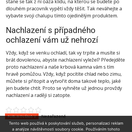
stane se tak z ní oáza klidu, na kterou se budete po
dlouhém pracovník vypětí vždy těšit. Tak neváhejte a
vybavte svoji chalupu tímto ojedinělým produktem.
Nachlazení s případného
ochlazení vám už nehrozí
Vždy, když se venku ochladí, tak vy trpíte a musíte si
brát dovolenou, abyste nachlazení vyležel? Předejděte
proto nachlazení a naše krbová kamna vám s tím
hravě pomůžou. Vždy, když pocítíte chlad nebo zimu,
můžete si přitopit a vytvořit doma takové teplo, jaké
jen budete chtít. Proto se vyhněte už jednou provždy
nachlazení a raději si zatopte.
Nezařazené
PUBLIKOVÁNO V
Tento web používá k poskytování služeb, personalizaci reklam
a analýze návštěvnosti soubory cookie. Používáním tohoto