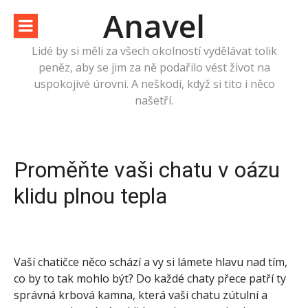
Přeskočit
Anavel
na
obsah
Lidé by si měli za všech okolností vydělávat tolik
peněz, aby se jim za ně podařilo vést život na
uspokojivé úrovni. A neškodí, když si tito i něco
našetří.
Proměňte vaši chatu v oázu
klidu plnou tepla
Vaší chatičce něco schází a vy si lámete hlavu nad tím,
co by to tak mohlo být? Do každé chaty přece patří ty
správná
krbová kamna
, která vaši chatu zútulní a