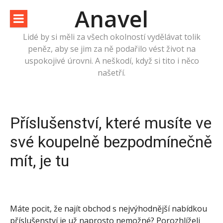
Přeskočit
Anavel
na
obsah
Lidé by si měli za všech okolností vydělávat tolik
peněz, aby se jim za ně podařilo vést život na
uspokojivé úrovni. A neškodí, když si tito i něco
našetří.
Příslušenství, které musíte ve
své koupelně bezpodmínečně
mít, je tu
Máte pocit, že najít obchod s nejvýhodnější nabídkou
příslušenství je už naprosto nemožné? Porozhlíželi