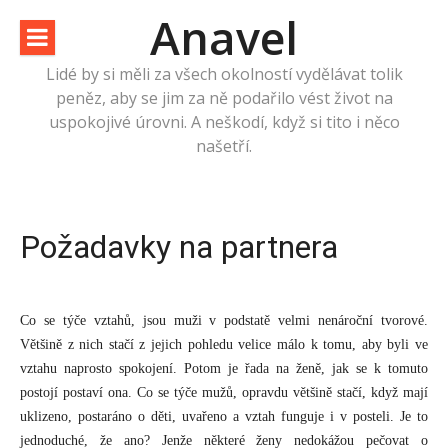
Přeskočit
Anavel
na
obsah
Lidé by si měli za všech okolností vydělávat tolik
peněz, aby se jim za ně podařilo vést život na
uspokojivé úrovni. A neškodí, když si tito i něco
našetří.
Požadavky na partnera
Co se týče vztahů, jsou muži v podstatě velmi nenároční tvorové.
Většině z nich stačí z jejich pohledu velice málo k tomu, aby byli ve
vztahu naprosto spokojení. Potom je řada na ženě, jak se k tomuto
postojí postaví ona. Co se týče mužů, opravdu většině stačí, když mají
uklizeno, postaráno o děti, uvařeno a vztah funguje i v posteli. Je to
jednoduché, že ano? Jenže některé ženy nedokážou pečovat o