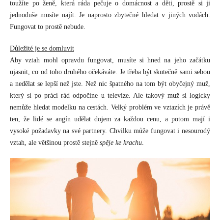
toužíte po ženě, která ráda pečuje o domácnost a děti, prostě si ji
jednoduše musíte najít. Je naprosto zbytečné hledat v jiných vodách.
Fungovat to prostě nebude.
Důležité je se domluvit
Aby vztah mohl opravdu fungovat, musíte si hned na jeho začátku
ujasnit, co od toho druhého očekáváte. Je třeba být skutečně sami sebou
a nedělat se lepší než jste. Než nic špatného na tom být obyčejný muž,
který si po práci rád odpočine u televize. Ale takový muž si logicky
nemůže hledat modelku na cestách. Velký problém ve vztazích je právě
ten, že lidé se angín udělat dojem za každou cenu, a potom mají i
vysoké požadavky na své partnery. Chvilku může fungovat i nesourodý
vztah, ale většinou prostě stejně
spěje ke krachu
.