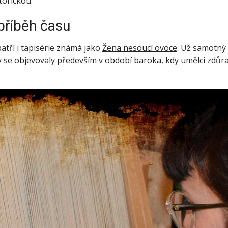
torickou.
 příběh času
tří i tapisérie známá jako
Žena nesoucí ovoce
. Už samotný
 se objevovaly především v období baroka, kdy umělci zdůra