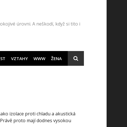
kojivé úrovni. A neškodí, když si tito i
ST
VZTAHY
WWW
ŽENA
jako izolace proti chladu a akustická
a. Právě proto mají dodnes vysokou