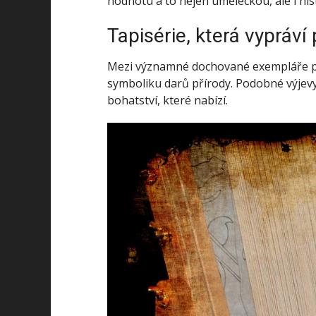
hodnotu a to nejen uměleckou, ale i his
Tapisérie, která vypráví
Mezi významné dochované exempláře pa
symboliku darů přírody. Podobné výjevy
bohatství, které nabízí.