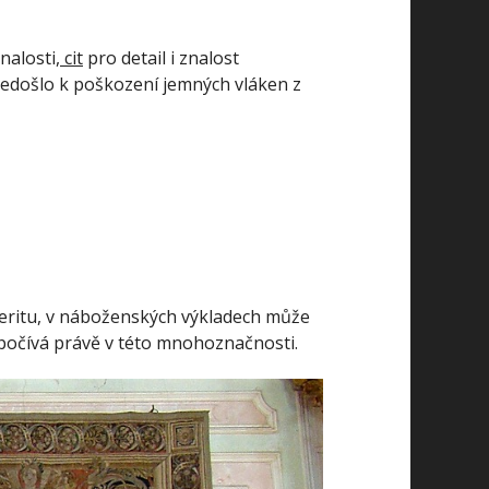
nalosti,
cit
pro detail i znalost
 nedošlo k poškození jemných vláken z
eritu, v náboženských výkladech může
í spočívá právě v této mnohoznačnosti.