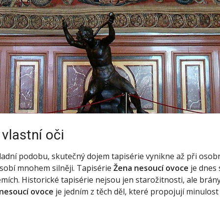
 vlastní oči
kladní podobu, skutečný dojem tapisérie vynikne až při osob
ůsobí mnohem silněji. Tapisérie
Žena nesoucí ovoce
je dnes 
emích.
Historické tapisérie nejsou jen starožitnosti, ale brány
nesoucí ovoce
je jedním z těch děl, které propojují minulos