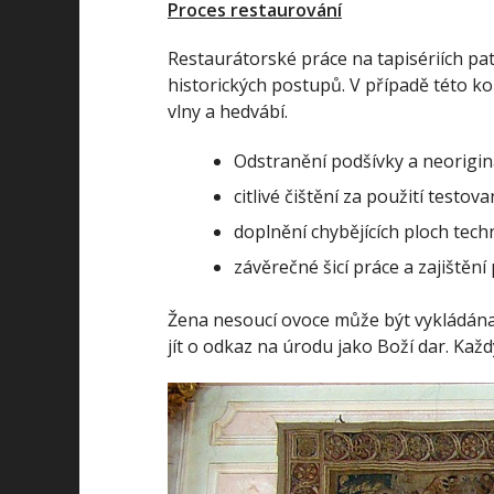
Proces restaurování
Restaurátorské práce na tapisériích pat
historických postupů. V případě této k
vlny a hedvábí.
Odstranění podšívky a neoriginá
citlivé čištění za použití testo
doplnění chybějících ploch tech
závěrečné šicí práce a zajištění 
Žena nesoucí ovoce může být vykládána
jít o odkaz na úrodu jako Boží dar. Každ