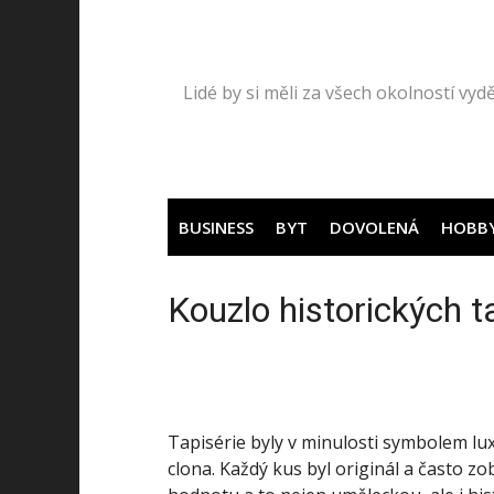
Přeskočit
na
obsah
Lidé by si měli za všech okolností vydě
BUSINESS
BYT
DOVOLENÁ
HOBB
Kouzlo historických ta
Tapisérie byly v minulosti symbolem luxu
clona. Každý kus byl originál a často z