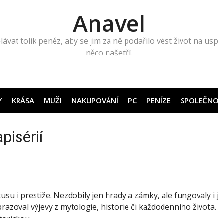
Anavel
lávat tolik peněz, aby se jim za ně podařilo vést život na uspo
něco našetří.
Y
KRÁSA
MUŽI
NAKUPOVÁNÍ
PC
PENÍZE
SPOLEČNO
pisérií
su i prestiže. Nezdobily jen hrady a zámky, ale fungovaly i 
obrazoval výjevy z mytologie, historie či každodenního život