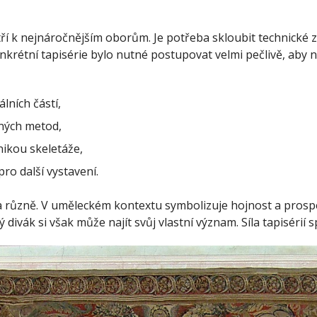
ří k nejnáročnějším oborům. Je potřeba skloubit technické z
onkrétní tapisérie bylo nutné postupovat velmi pečlivě, aby
lních částí,
vaných metod,
nikou skeletáže,
pro další vystavení.
 různě. V uměleckém kontextu symbolizuje hojnost a prosp
ý divák si však může najít svůj vlastní význam. Síla tapiséri