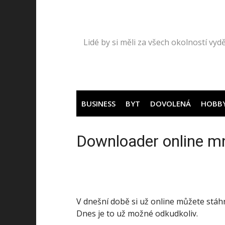
Přeskočit
na
obsah
Lidé by si měli za všech okolností vydě
BUSINESS
BYT
DOVOLENÁ
HOBB
Downloader online mnp
V dnešní době si už online můžete stáhn
Dnes je to už možné odkudkoliv.