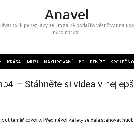
Anavel
lávat tolik peněz, aby se jim za ně podařilo vést život na uspo
něco našetří.
Y
KRÁSA
MUŽI
NAKUPOVÁNÍ
PC
PENÍZE
SPOLEČNO
4 – Stáhněte si videa v nejlepší
out téměř cokoliv. Před několika lety se dala stahovat hudb