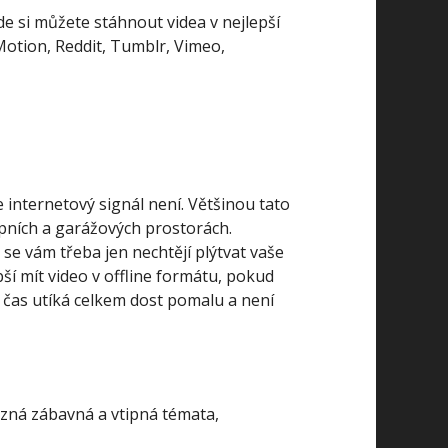
de si můžete stáhnout videa v nejlepší
yMotion, Reddit, Tumblr, Vimeo,
 internetový signál není. Většinou tato
epních a garážových prostorách.
se vám třeba jen nechtějí plýtvat vaše
pší mít video v offline formátu, pokud
 čas utíká celkem dost pomalu a není
různá zábavná a vtipná témata,