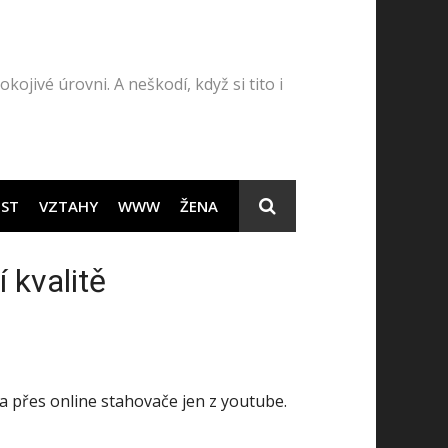
kojivé úrovni. A neškodí, když si tito i
ST
VZTAHY
WWW
ŽENA
 kvalitě
a přes online stahovače jen z youtube.