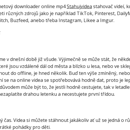
rnetový downloader online mp4
Stahujvidea
stahovač videí, k
ceti různých zdrojů jako je například TikTok, Pinterest, Dail
itch, Buzfeed, anebo třeba Instagram, Likee a Imgur.
e v dnešní době již všude. Výjimečně se může stát, že někde
teré jsou vzdálené dál od města a blízko u lesa, nebo ve skl
ut do offline, je hned několik. Buď ten výše zmíněný, nebo 
vání se na online videa se spotřebovává hodně dat, proto je le
vodem může být to, že jestli hodně cestujete, tak v letadle
nezaplatíte drahou letenku a necestujete první třídou.
ný čas. Videa si můžete stáhnout jakákoliv ať už se jedná o 
rátké pohádky pro děti.